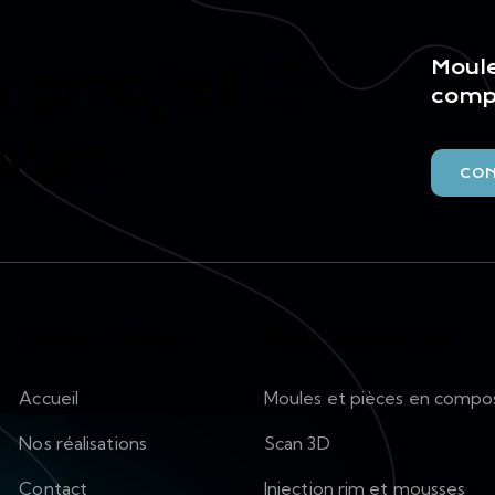
 projet ?
Moule
compo
ous
CO
Liens Utiles
Nos Services
Accueil
Moules et pièces en compo
Nos réalisations
Scan 3D
Contact
Injection rim et mousses